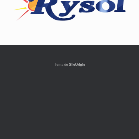
Tema de
SiteOrigin